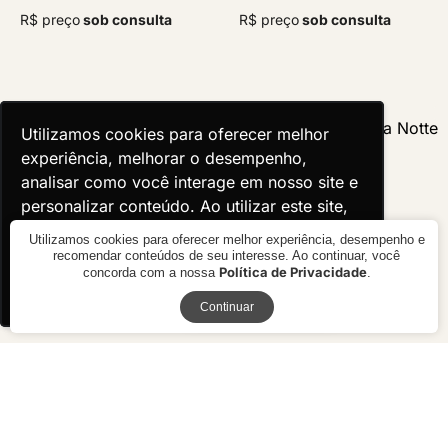
R$ preço
sob consulta
R$ preço
sob consulta
Utilizamos cookies para oferecer melhor
Utilizamos cookies para oferecer melhor
experiência, melhorar o desempenho,
experiência, melhorar o desempenho,
analisar como você interage em nosso site e
analisar como você interage em nosso site e
personalizar conteúdo. Ao utilizar este site,
personalizar conteúdo. Ao utilizar este site,
você concorda com o uso de cookies.
você concorda com o uso de cookies.
Utilizamos cookies para oferecer melhor experiência, desempenho e
recomendar conteúdos de seu interesse. Ao continuar, você
Política de Privacidade
concorda com a nossa
.
Ok, entendi!
Ok, entendi!
Receba novidades
Continuar
Mesa de Cabeceira Oregon
Mesa de Cabeceira Notte
R$ preço
sob consulta
R$ 5.990,00
10x de R$ 599,00 sem juros ou
R$ 5.391,00 à vista no boleto ou
pix