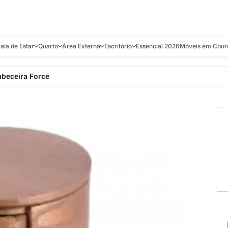
ala de Estar
Quarto
Área Externa
Escritório
Essencial 2026
Móveis em Cour
s
Bistrôs e Banquetas
Camas e Cabeceiras
Balanços
Cadeiras
Aparadores e C
beceira Force
alcões
Chaises
Colchões
Banquetas e Bistrôs
Escrivaninhas
Banquetas
Mesa de Centro
Cômodas
Cadeiras
Estantes
Cadeiras
e Bar, Chá e
Mesas Laterais e de Apoio
Mesas de Cabeceira
Carrinho Bar
Camas
Poltronas
Sofás Cama
Chaises
Decoração e E
antar
Racks e Sofá Table
Recamier e Bancos
Espreguiçadeiras
Mesas de Apoio
Puffs e Bancos
Mesas
Mesas de Cent
Sofás
Mesas de Centro
Mesas de Jant
Sofás Curvos e Orgânicos
Mesas Laterais
Móveis Soltos
Sofás Elétricos
Poltronas
Poltronas
Sofás Fixos e Ilha
Sofás
Sofás