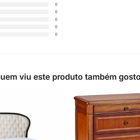
0
0
0
0
0
uem viu este produto também gost