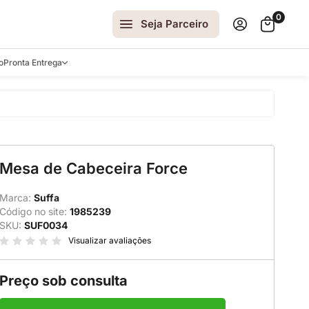
0
Seja Parceiro
o
Pronta Entrega
arrinhos
Mesa de Cabeceira Force
spelhos
 e Laterais
Marca:
Suffa
Código no site:
1985239
ro
SKU:
SUF0034
ar
Visualizar avaliações
Preço sob consulta