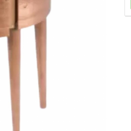
Sofás Retráteis
Tapetes
Bancos e Puffs