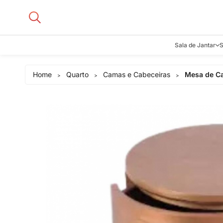
Sala de Jantar
S
Aparadore
Home
Quarto
Camas e Cabeceiras
Mesa de Ca
>
>
>
Buffets e B
Cadeiras
Carrinhos d
Adegas
Mesas de J