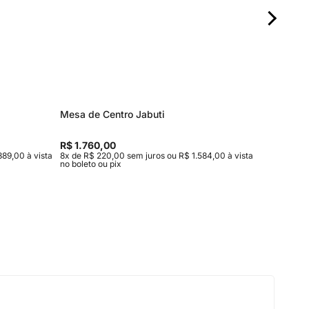
Mesa de Centro Jabuti
Mesa La
R$ 1.760,00
R$ 1.29
889,00 à vista
8x de R$ 220,00 sem juros ou R$ 1.584,00 à vista
6x de R$ 
no boleto ou pix
boleto ou