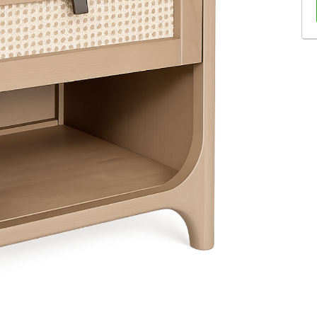
Sofás Retráteis
Tapetes
Bancos e Puffs