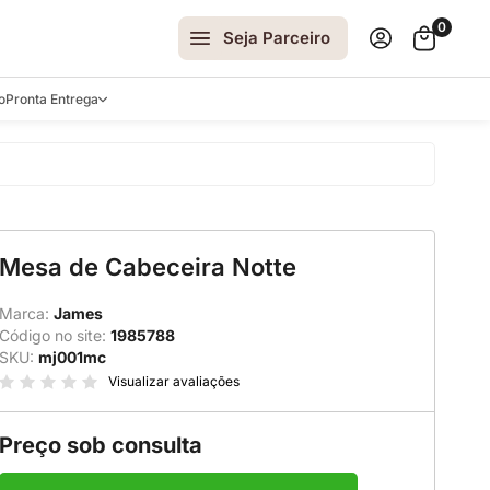
0
Seja Parceiro
o
Pronta Entrega
arrinhos
Mesa de Cabeceira Notte
spelhos
 e Laterais
Marca:
James
Código no site:
1985788
ro
SKU:
mj001mc
ar
Visualizar avaliações
Preço sob consulta