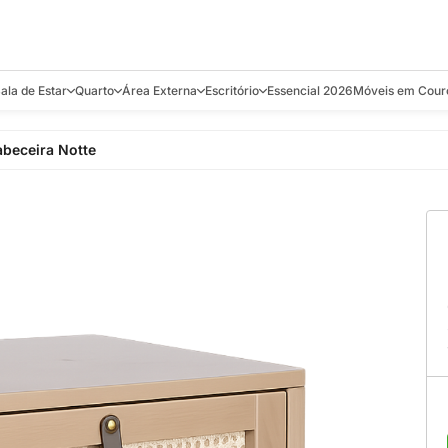
ala de Estar
Quarto
Área Externa
Escritório
Essencial 2026
Móveis em Cour
s
Bistrôs e Banquetas
Camas e Cabeceiras
Balanços
Cadeiras
Aparadores e C
beceira Notte
alcões
Chaises
Colchões
Banquetas e Bistrôs
Escrivaninhas
Banquetas
Mesa de Centro
Cômodas
Cadeiras
Estantes
Cadeiras
e Bar, Chá e
Mesas Laterais e de Apoio
Mesas de Cabeceira
Carrinho Bar
Camas
Poltronas
Sofás Cama
Chaises
Decoração e E
antar
Racks e Sofá Table
Recamier e Bancos
Espreguiçadeiras
Mesas de Apoio
Puffs e Bancos
Mesas
Mesas de Cent
Sofás
Mesas de Centro
Mesas de Jant
Sofás Curvos e Orgânicos
Mesas Laterais
Móveis Soltos
Sofás Elétricos
Poltronas
Poltronas
Sofás Fixos e Ilha
Sofás
Sofás