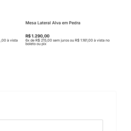
Mesa Lateral Alva em Pedra
Sofá Sto
R$ 1.290,00
R$ 13.2
,00 à vista
6x de R$ 215,00 sem juros ou R$ 1.161,00 à vista no
10x de R$
boleto ou pix
no boleto