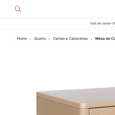
Sala de Jantar
S
Aparadore
Home
Quarto
Camas e Cabeceiras
Mesa de Ca
>
>
>
Buffets e B
Cadeiras
Carrinhos d
Adegas
Mesas de J