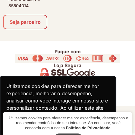
85504014
Seja parceiro
Pague com
Loja Segura
Acompanhe
Utilizamos cookies para oferecer melhor
Utilizamos cookies para oferecer melhor
experiência, melhorar o desempenho,
experiência, melhorar o desempenho,
analisar como você interage em nosso site e
analisar como você interage em nosso site e
personalizar conteúdo. Ao utilizar este site,
personalizar conteúdo. Ao utilizar este site,
você concorda com o uso de cookies.
você concorda com o uso de cookies.
© 2000 - 2026 - Divina Haus - CNPJ: 18.930.821/0001-92
Utilizamos cookies para oferecer melhor experiência, desempenho e
recomendar conteúdos de seu interesse. Ao continuar, você
Política de Privacidade
concorda com a nossa
.
Ok, entendi!
Ok, entendi!