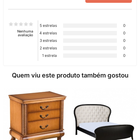
5 estrelas
0
Nenhuma
4 estrelas
0
avaliação
3 estrelas
0
2 estrelas
0
1 estrela
0
Quem viu este produto também gostou