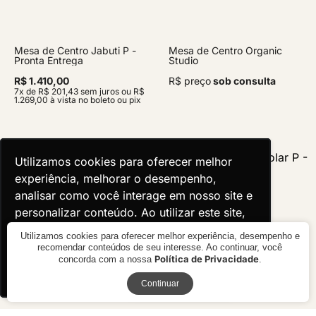
Mesa de Centro Jabuti P -
Mesa de Centro Organic
Pronta Entrega
Studio
R$ 1.410,00
R$ preço
sob consulta
7x de R$ 201,43 sem juros ou R$
1.269,00 à vista no boleto ou pix
Utilizamos cookies para oferecer melhor
Utilizamos cookies para oferecer melhor
experiência, melhorar o desempenho,
experiência, melhorar o desempenho,
analisar como você interage em nosso site e
analisar como você interage em nosso site e
personalizar conteúdo. Ao utilizar este site,
personalizar conteúdo. Ao utilizar este site,
você concorda com o uso de cookies.
você concorda com o uso de cookies.
Utilizamos cookies para oferecer melhor experiência, desempenho e
recomendar conteúdos de seu interesse. Ao continuar, você
Política de Privacidade
concorda com a nossa
.
Ok, entendi!
Ok, entendi!
Receba novidades
Continuar