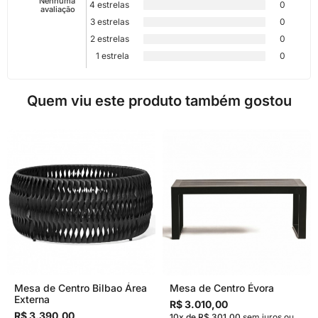
Nenhuma
4 estrelas
0
avaliação
3 estrelas
0
2 estrelas
0
1 estrela
0
Quem viu este produto também gostou
Mesa de Centro Bilbao Área
Mesa de Centro Évora
Externa
R$ 3.010,00
R$ 3.390,00
10x de R$ 301,00
sem juros
ou