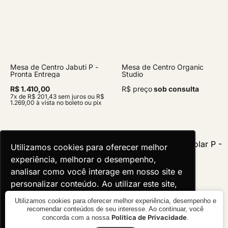
Mesa de Centro Jabuti P -
Mesa de Centro Organic
Pronta Entrega
Studio
R$ 1.410,00
R$ preço
sob consulta
7x de R$ 201,43 sem juros ou R$
1.269,00 à vista no boleto ou pix
Utilizamos cookies para oferecer melhor
Utilizamos cookies para oferecer melhor
experiência, melhorar o desempenho,
experiência, melhorar o desempenho,
analisar como você interage em nosso site e
analisar como você interage em nosso site e
personalizar conteúdo. Ao utilizar este site,
personalizar conteúdo. Ao utilizar este site,
você concorda com o uso de cookies.
você concorda com o uso de cookies.
Utilizamos cookies para oferecer melhor experiência, desempenho e
recomendar conteúdos de seu interesse. Ao continuar, você
Política de Privacidade
concorda com a nossa
.
Ok, entendi!
Ok, entendi!