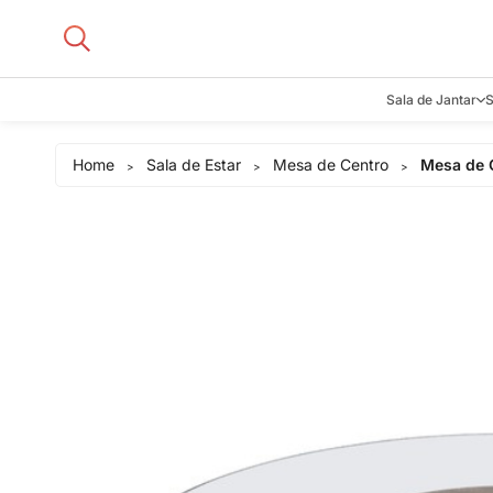
Sala de Jantar
S
Aparadore
Home
Sala de Estar
Mesa de Centro
Mesa de 
>
>
>
Buffets e B
Cadeiras
Carrinhos d
Adegas
Mesas de J