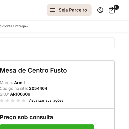
0
Seja Parceiro
o
Pronta Entrega
arrinhos
Mesa de Centro Fusto
spelhos
 e Laterais
Marca:
Armil
Código no site:
2054464
ro
SKU:
AR100606
ar
Visualizar avaliações
Preço sob consulta