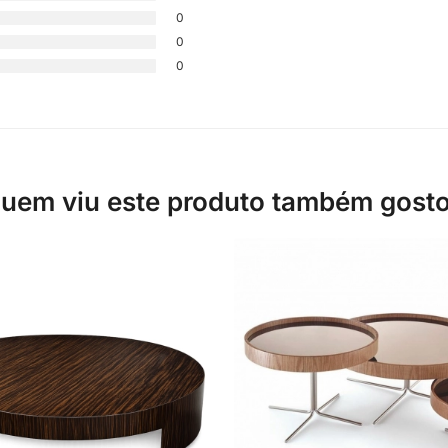
0
0
0
uem viu este produto também gost