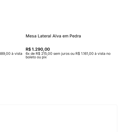
Mesa Lateral Alva em Pedra
Mesa de
Entrega
R$ 1.290,00
R$ 15.9
889,00 à vista
6x de R$ 215,00 sem juros ou R$ 1.161,00 à vista no
10x de R$
boleto ou pix
vista no b