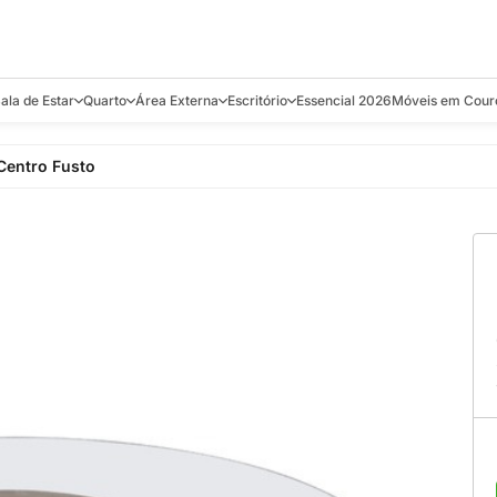
ala de Estar
Quarto
Área Externa
Escritório
Essencial 2026
Móveis em Cour
s
Bistrôs e Banquetas
Camas e Cabeceiras
Balanços
Cadeiras
Aparadores e C
Centro Fusto
alcões
Chaises
Colchões
Banquetas e Bistrôs
Escrivaninhas
Banquetas
Mesa de Centro
Cômodas
Cadeiras
Estantes
Cadeiras
e Bar, Chá e
Mesas Laterais e de Apoio
Mesas de Cabeceira
Carrinho Bar
Camas
Poltronas
Sofás Cama
Chaises
Decoração e E
antar
Racks e Sofá Table
Recamier e Bancos
Espreguiçadeiras
Mesas de Apoio
Puffs e Bancos
Mesas
Mesas de Cent
Sofás
Mesas de Centro
Mesas de Jant
Sofás Curvos e Orgânicos
Mesas Laterais
Móveis Soltos
Sofás Elétricos
Poltronas
Poltronas
Sofás Fixos e Ilha
Sofás
Sofás