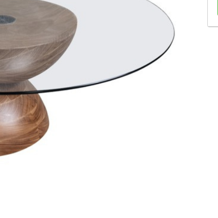
Sofás Retráteis
Tapetes
Bancos e Puffs