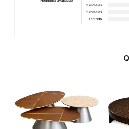
Nenhuma avaliação
3 estrelas
2 estrelas
1 estrela
Q