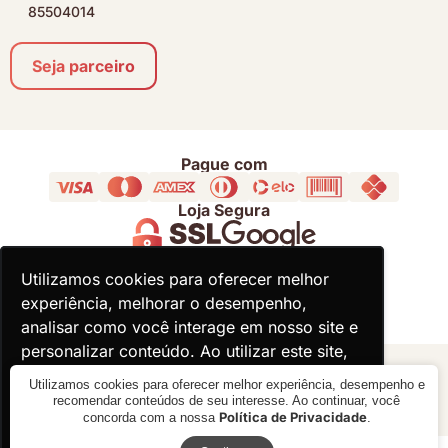
85504014
Seja parceiro
Pague com
Loja Segura
Acompanhe
Utilizamos cookies para oferecer melhor
Utilizamos cookies para oferecer melhor
experiência, melhorar o desempenho,
experiência, melhorar o desempenho,
analisar como você interage em nosso site e
analisar como você interage em nosso site e
personalizar conteúdo. Ao utilizar este site,
personalizar conteúdo. Ao utilizar este site,
você concorda com o uso de cookies.
você concorda com o uso de cookies.
© 2000 - 2026 - Divina Haus - CNPJ: 18.930.821/0001-92
Utilizamos cookies para oferecer melhor experiência, desempenho e
recomendar conteúdos de seu interesse. Ao continuar, você
Política de Privacidade
concorda com a nossa
.
Ok, entendi!
Ok, entendi!