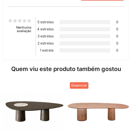
5 estrelas
0
Nenhuma
4 estrelas
0
avaliação
3 estrelas
0
2 estrelas
0
1 estrela
0
Quem viu este produto também gostou
Essencial