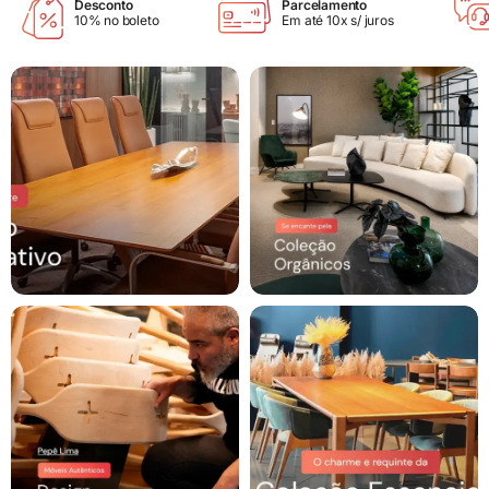
Desconto
Parcelamento
10% no boleto
Em até 10x s/ juros