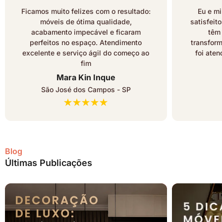
Ficamos muito felizes com o resultado:
Eu e mi
móveis de ótima qualidade,
satisfeit
acabamento impecável e ficaram
têm
perfeitos no espaço. Atendimento
transfor
excelente e serviço ágil do começo ao
foi ate
fim
Mara Kin Inque
São José dos Campos - SP
Blog
Últimas Publicações