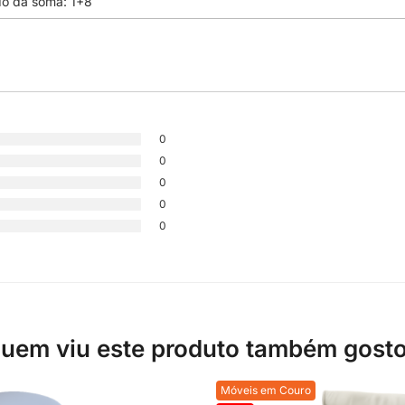
0
0
0
0
0
uem viu este produto também gost
Móveis em Couro