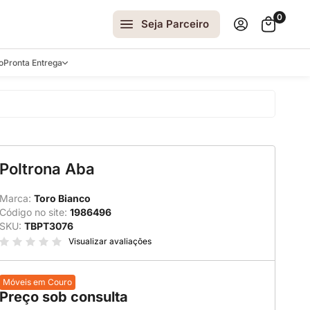
0
Seja Parceiro
o
Pronta Entrega
arrinhos
Poltrona Aba
spelhos
 e Laterais
Marca:
Toro Bianco
Código no site:
1986496
ro
SKU:
TBPT3076
ar
Visualizar avaliações
Móveis em Couro
Preço sob consulta