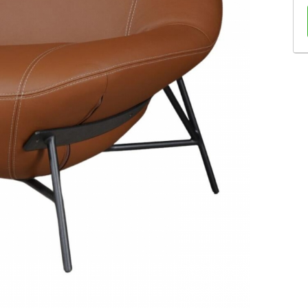
Sofás Retráteis
Tapetes
Bancos e Puffs