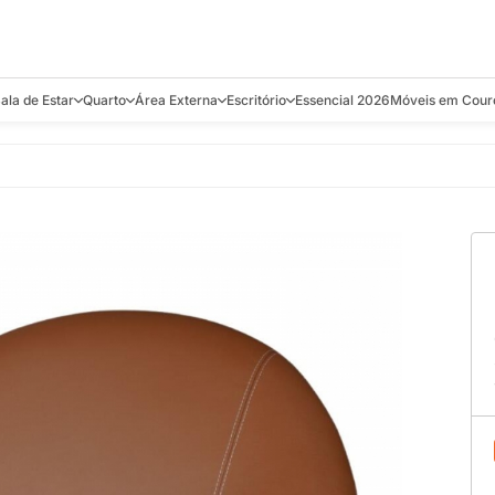
ala de Estar
Quarto
Área Externa
Escritório
Essencial 2026
Móveis em Cour
s
Bistrôs e Banquetas
Camas e Cabeceiras
Balanços
Cadeiras
Aparadores e C
alcões
Chaises
Colchões
Banquetas e Bistrôs
Escrivaninhas
Banquetas
Mesa de Centro
Cômodas
Cadeiras
Estantes
Cadeiras
e Bar, Chá e
Mesas Laterais e de Apoio
Mesas de Cabeceira
Carrinho Bar
Camas
Poltronas
Sofás Cama
Chaises
Decoração e E
antar
Racks e Sofá Table
Recamier e Bancos
Espreguiçadeiras
Mesas de Apoio
Puffs e Bancos
Mesas
Mesas de Cent
Sofás
Mesas de Centro
Mesas de Jant
Sofás Curvos e Orgânicos
Mesas Laterais
Móveis Soltos
Sofás Elétricos
Poltronas
Poltronas
Sofás Fixos e Ilha
Sofás
Sofás