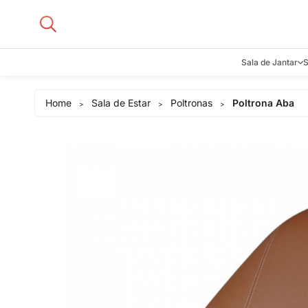
Sala de Jantar
S
Aparadore
Home
Sala de Estar
Poltronas
Poltrona Aba
>
>
>
Buffets e B
Cadeiras
Carrinhos d
Adegas
Mesas de J