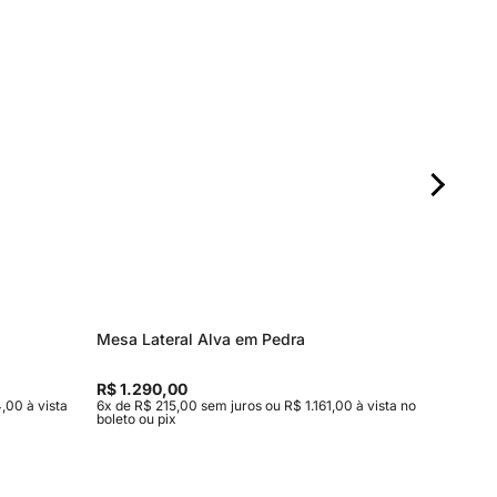
Mesa Lateral Alva em Pedra
Mesa de
Entrega
R$ 1.290,00
R$ 15.9
,00 à vista
6x de R$ 215,00 sem juros ou R$ 1.161,00 à vista no
10x de R$
boleto ou pix
vista no b