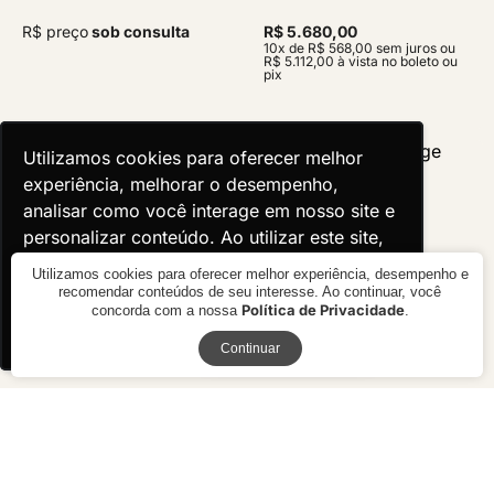
R$ preço
sob consulta
R$ 5.680,00
10x de R$ 568,00 sem juros ou
R$ 5.112,00 à vista no boleto ou
pix
Utilizamos cookies para oferecer melhor
Utilizamos cookies para oferecer melhor
experiência, melhorar o desempenho,
experiência, melhorar o desempenho,
analisar como você interage em nosso site e
analisar como você interage em nosso site e
personalizar conteúdo. Ao utilizar este site,
personalizar conteúdo. Ao utilizar este site,
você concorda com o uso de cookies.
você concorda com o uso de cookies.
Utilizamos cookies para oferecer melhor experiência, desempenho e
recomendar conteúdos de seu interesse. Ao continuar, você
Política de Privacidade
concorda com a nossa
.
Ok, entendi!
Ok, entendi!
Receba novidades
Continuar
Poltrona Boli Up
Poltrona Bridge
R$ 2.990,00
R$ preço
sob consulta
10x de R$ 299,00 sem juros ou
R$ 2.691,00 à vista no boleto ou
pix