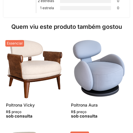
2 estrelas
0
1 estrela
0
Quem viu este produto também gostou
Essencial
Poltrona Vicky
Poltrona Aura
R$ preço
R$ preço
sob consulta
sob consulta