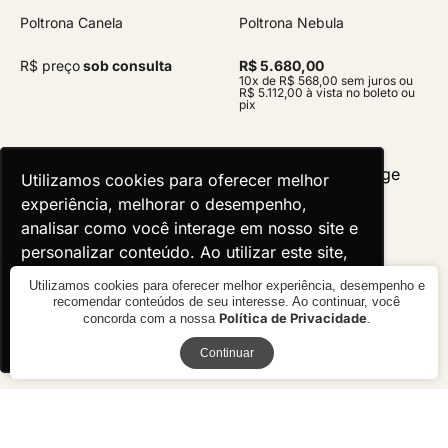
Poltrona Canela
Poltrona Nebula
R$ preço
sob consulta
R$ 5.680,00
10x de R$ 568,00 sem juros ou
R$ 5.112,00 à vista no boleto ou
pix
Utilizamos cookies para oferecer melhor
Utilizamos cookies para oferecer melhor
experiência, melhorar o desempenho,
experiência, melhorar o desempenho,
analisar como você interage em nosso site e
analisar como você interage em nosso site e
personalizar conteúdo. Ao utilizar este site,
personalizar conteúdo. Ao utilizar este site,
você concorda com o uso de cookies.
você concorda com o uso de cookies.
Utilizamos cookies para oferecer melhor experiência, desempenho e
recomendar conteúdos de seu interesse. Ao continuar, você
Política de Privacidade
concorda com a nossa
.
Ok, entendi!
Ok, entendi!
Receba novidades
Continuar
Poltrona Boli Up
Poltrona Bridge
R$ 2.990,00
R$ preço
sob consulta