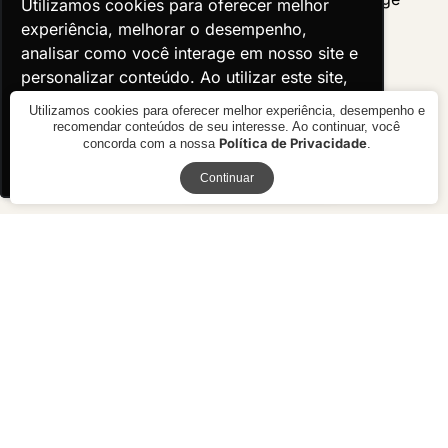
Utilizamos cookies para oferecer melhor
Utilizamos cookies para oferecer melhor
experiência, melhorar o desempenho,
experiência, melhorar o desempenho,
analisar como você interage em nosso site e
analisar como você interage em nosso site e
personalizar conteúdo. Ao utilizar este site,
personalizar conteúdo. Ao utilizar este site,
você concorda com o uso de cookies.
você concorda com o uso de cookies.
Utilizamos cookies para oferecer melhor experiência, desempenho e
recomendar conteúdos de seu interesse. Ao continuar, você
Política de Privacidade
concorda com a nossa
.
Ok, entendi!
Ok, entendi!
Receba novidades
Continuar
Poltrona Boli Up
Poltrona Bridge
R$ 2.990,00
R$ preço
sob consulta
10x de R$ 299,00 sem juros ou
R$ 2.691,00 à vista no boleto ou
pix