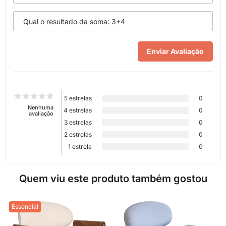
5 estrelas
0
Nenhuma
4 estrelas
0
avaliação
3 estrelas
0
2 estrelas
0
1 estrela
0
Quem viu este produto também gostou
Essencial