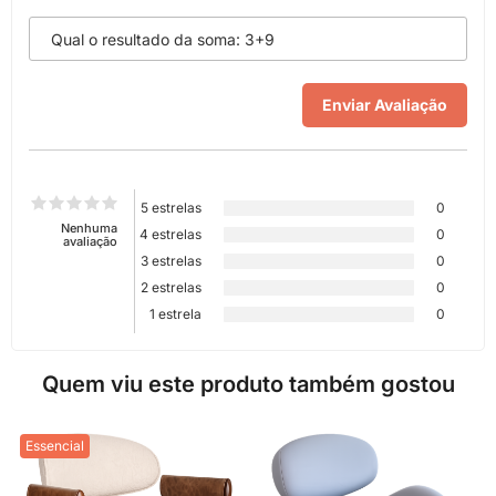
5 estrelas
0
Nenhuma
4 estrelas
0
avaliação
3 estrelas
0
2 estrelas
0
1 estrela
0
Quem viu este produto também gostou
Essencial