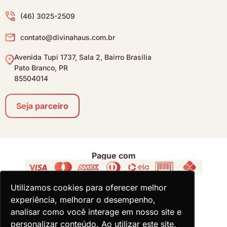
(46) 3025-2509
contato@divinahaus.com.br
Avenida Tupi 1737, Sala 2, Bairro Brasília
Pato Branco, PR
85504014
Seja parceiro
Pague com
Loja Segura
Utilizamos cookies para oferecer melhor
Utilizamos cookies para oferecer melhor
experiência, melhorar o desempenho,
experiência, melhorar o desempenho,
Acompanhe
analisar como você interage em nosso site e
analisar como você interage em nosso site e
personalizar conteúdo. Ao utilizar este site,
personalizar conteúdo. Ao utilizar este site,