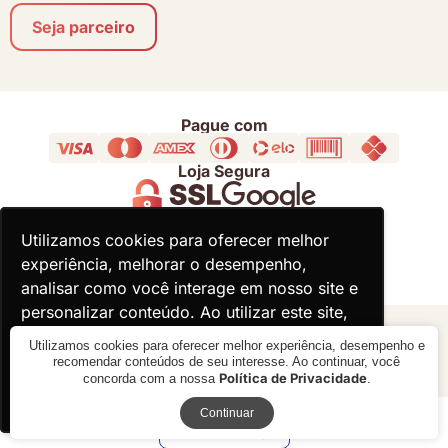
Seja parceiro
Pague com
Loja Segura
Acompanhe
Utilizamos cookies para oferecer melhor
Utilizamos cookies para oferecer melhor
experiência, melhorar o desempenho,
experiência, melhorar o desempenho,
analisar como você interage em nosso site e
analisar como você interage em nosso site e
personalizar conteúdo. Ao utilizar este site,
personalizar conteúdo. Ao utilizar este site,
você concorda com o uso de cookies.
você concorda com o uso de cookies.
© 2000 - 2026 - Divina Haus - CNPJ: 18.930.821/0001-92
Utilizamos cookies para oferecer melhor experiência, desempenho e
recomendar conteúdos de seu interesse. Ao continuar, você
Política de Privacidade
concorda com a nossa
.
Ok, entendi!
Ok, entendi!
Receba novidades
Verificada por
Continuar