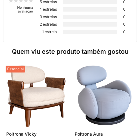
5 estrelas
0
Nenhuma
4 estrelas
0
avaliação
3 estrelas
0
2 estrelas
0
1 estrela
0
Quem viu este produto também gostou
Essencial
Poltrona Vicky
Poltrona Aura