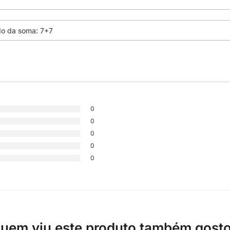
0
0
0
0
0
uem viu este produto também gost