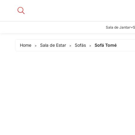
Sala de Jantar
S
Aparadore
Home
Sala de Estar
Sofás
Sofá Tomé
>
>
>
Buffets e B
Cadeiras
Carrinhos d
Adegas
Mesas de J