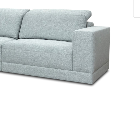
Sofás Retráteis
Tapetes
Bancos e Puffs