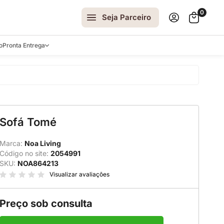
0
Seja Parceiro
o
Pronta Entrega
arrinhos
Sofá Tomé
spelhos
 e Laterais
Marca:
Noa Living
Código no site:
2054991
ro
SKU:
NOA864213
ar
Visualizar avaliações
Preço sob consulta