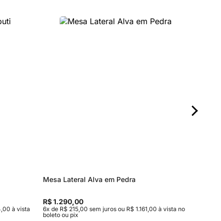
Mesa Lateral Alva em Pedra
Mesa de
R$ 1.290,00
R$ 5.10
,00 à vista
6x de R$ 215,00 sem juros ou R$ 1.161,00 à vista no
10x de R$
boleto ou pix
no boleto