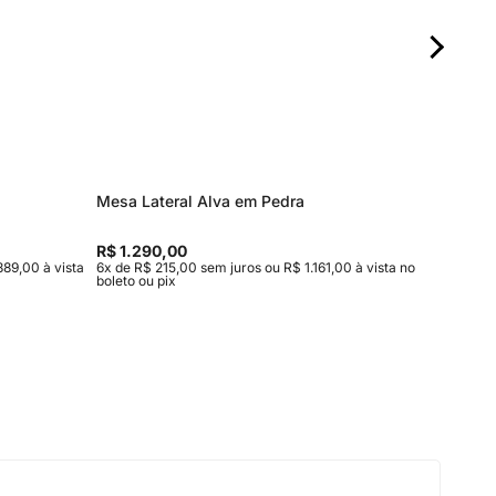
Mesa Lateral Alva em Pedra
Aparado
R$ 1.290,00
R$ 4.82
889,00 à vista
6x de R$ 215,00 sem juros ou R$ 1.161,00 à vista no
10x de R$
boleto ou pix
no boleto