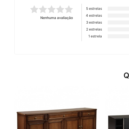
5 estrelas
4 estrelas
Nenhuma avaliação
3 estrelas
2 estrelas
1 estrela
Q