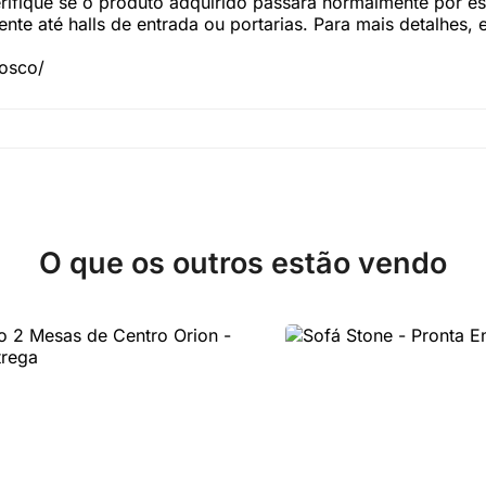
fique se o produto adquirido passará normalmente por esc
te até halls de entrada ou portarias. Para mais detalhes,
nosco/
O que os outros estão vendo