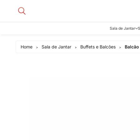
Sala de Jantar
S
Aparadore
Home
Sala de Jantar
Buffets e Balcões
Balcão
>
>
>
Buffets e B
Cadeiras
Carrinhos d
Adegas
Mesas de J