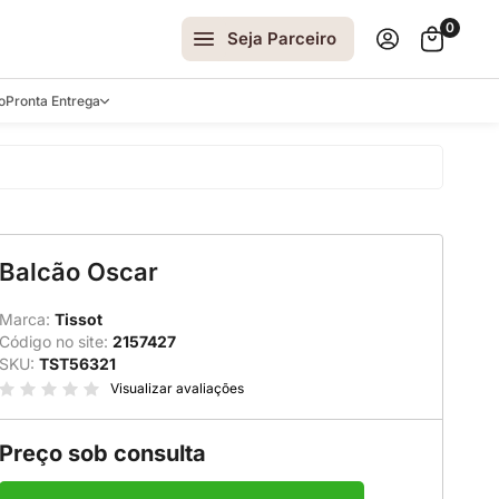
0
Seja Parceiro
o
Pronta Entrega
arrinhos
Balcão Oscar
spelhos
 e Laterais
Marca:
Tissot
Código no site:
2157427
ro
SKU:
TST56321
ar
Visualizar avaliações
Preço sob consulta