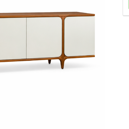
Sofás Retráteis
Tapetes
Bancos e Puffs