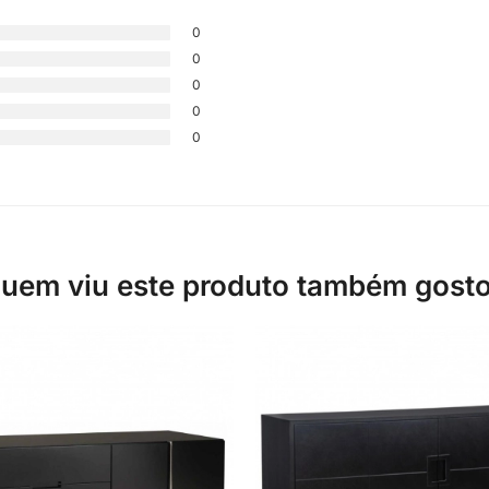
0
0
0
0
0
uem viu este produto também gost