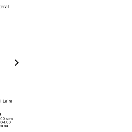
l Laira
Tapete Kepez
Mesa Lateral Line
Poltrona Nebula
0
R$ 3.370,00
R$ 4.250,00
R$ 5.680,00
,00 sem
10x de R$ 337,00 sem
10x de R$ 425,00 sem
10x de R$ 568,00 s
.304,00
juros ou R$ 3.033,00
juros ou R$ 3.825,00 à
juros ou R$ 5.112,00 
to ou
à vista no boleto ou
vista no boleto ou pix
vista no boleto ou pix
pix