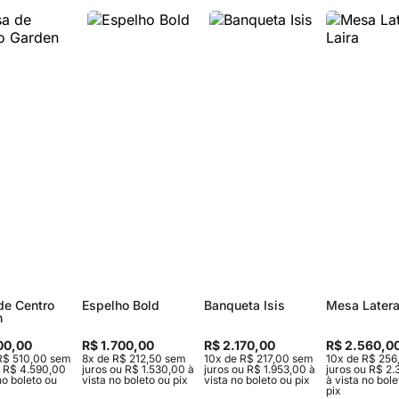
Sofás Retráteis
Tapetes
Bancos e Puffs
de Centro
Espelho Bold
Banqueta Isis
Mesa Latera
n
00,00
R$ 1.700,00
R$ 2.170,00
R$ 2.560,0
R$ 510,00 sem
8x de R$ 212,50 sem
10x de R$ 217,00 sem
10x de R$ 256
u R$ 4.590,00
juros ou R$ 1.530,00 à
juros ou R$ 1.953,00 à
juros ou R$ 2
no boleto ou
vista no boleto ou pix
vista no boleto ou pix
à vista no bole
pix