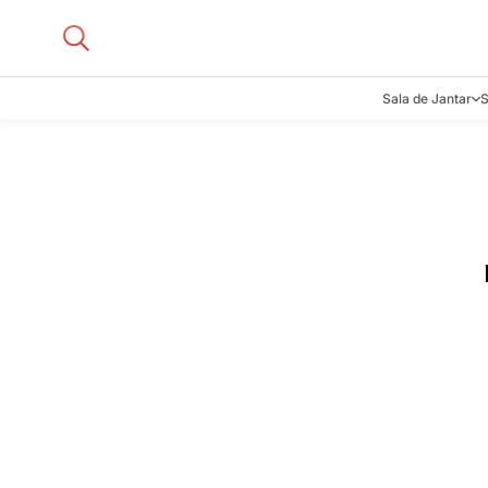
Sala de Jantar
S
Aparadore
Buffets e B
Cadeiras
Carrinhos d
Adegas
Mesas de J