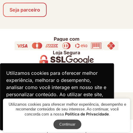
Seja parceiro
Pague com
Loja Segura
Acompanhe
Utilizamos cookies para oferecer melhor
Utilizamos cookies para oferecer melhor
experiência, melhorar o desempenho,
experiência, melhorar o desempenho,
analisar como você interage em nosso site e
analisar como você interage em nosso site e
personalizar conteúdo. Ao utilizar este site,
personalizar conteúdo. Ao utilizar este site,
você concorda com o uso de cookies.
você concorda com o uso de cookies.
© 2000 - 2026 - Divina Haus - CNPJ: 18.930.821/0001-92
Utilizamos cookies para oferecer melhor experiência, desempenho e
recomendar conteúdos de seu interesse. Ao continuar, você
Política de Privacidade
concorda com a nossa
.
Ok, entendi!
Ok, entendi!
Receba novidades
Verificada por
Continuar