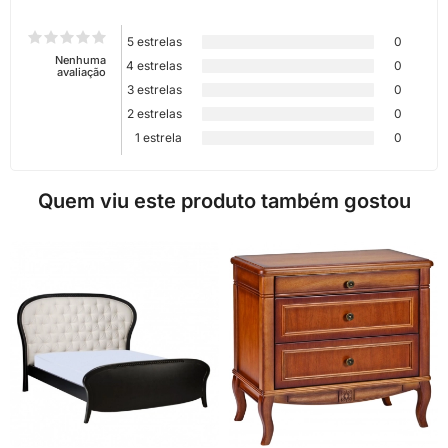
5 estrelas
0
Nenhuma
4 estrelas
0
avaliação
3 estrelas
0
2 estrelas
0
1 estrela
0
Quem viu este produto também gostou