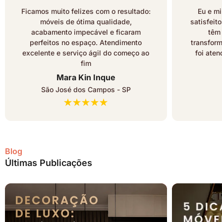
Ficamos muito felizes com o resultado:
Eu e mi
móveis de ótima qualidade,
satisfeit
acabamento impecável e ficaram
têm
perfeitos no espaço. Atendimento
transfor
excelente e serviço ágil do começo ao
foi ate
fim
Mara Kin Inque
São José dos Campos - SP
Blog
Últimas Publicações