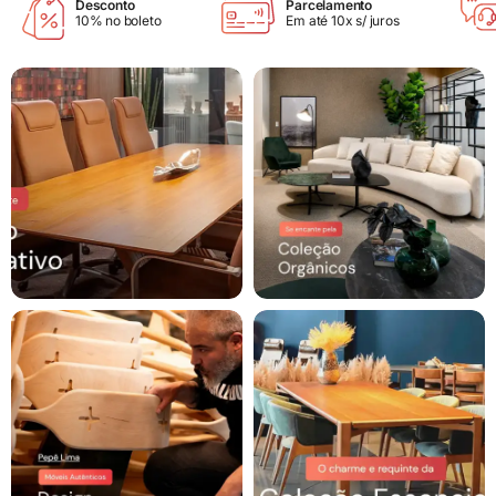
Desconto
Parcelamento
10% no boleto
Em até 10x s/ juros