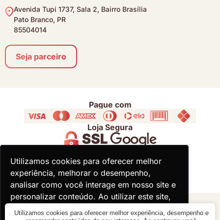
Avenida Tupi 1737, Sala 2, Bairro Brasília
Pato Branco, PR
85504014
Seja parceiro
Pague com
Loja Segura
Acompanhe
Utilizamos cookies para oferecer melhor
Utilizamos cookies para oferecer melhor
experiência, melhorar o desempenho,
experiência, melhorar o desempenho,
analisar como você interage em nosso site e
analisar como você interage em nosso site e
personalizar conteúdo. Ao utilizar este site,
personalizar conteúdo. Ao utilizar este site,
você concorda com o uso de cookies.
você concorda com o uso de cookies.
© 2000 - 2026 - Divina Haus - CNPJ: 18.930.821/0001-92
Utilizamos cookies para oferecer melhor experiência, desempenho e