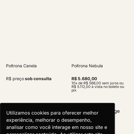
Poltrona Canela
Poltrona Nebula
R$ preço
sob consulta
R$ 5.680,00
10x de R$ 568,00 sem juros ou
R$ 5.112,00 à vista no boleto ou
pix
Utilizamos cookies para oferecer melhor
Utilizamos cookies para oferecer melhor
experiência, melhorar o desempenho,
experiência, melhorar o desempenho,
analisar como você interage em nosso site e
analisar como você interage em nosso site e