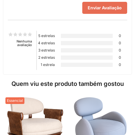
5 estrelas
0
Nenhuma
4 estrelas
0
avaliação
3 estrelas
0
2 estrelas
0
1 estrela
0
Quem viu este produto também gostou
Essencial