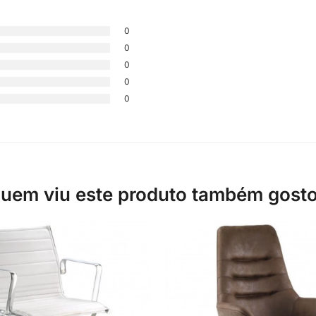
0
0
0
0
0
uem viu este produto também gost