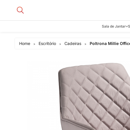
Sala de Jantar
S
Aparadore
Home
Escritório
Cadeiras
Poltrona Millie Offic
>
>
>
Buffets e B
Cadeiras
Carrinhos d
Adegas
Mesas de J