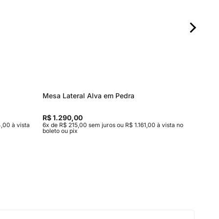
Mesa Lateral Alva em Pedra
Mesa de
Entrega
R$ 1.290,00
R$ 15.9
,00 à vista
6x de R$ 215,00 sem juros ou R$ 1.161,00 à vista no
10x de R$
boleto ou pix
vista no b