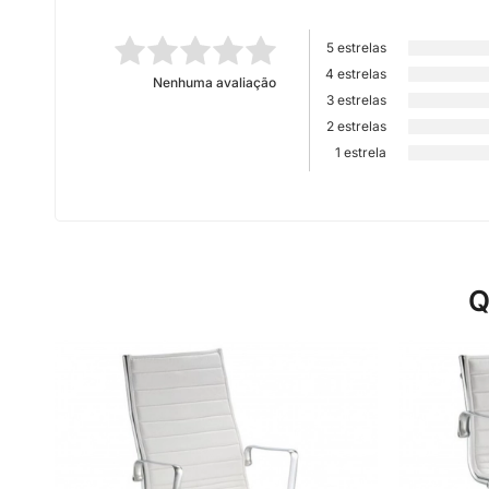
5 estrelas
4 estrelas
Nenhuma avaliação
3 estrelas
2 estrelas
1 estrela
Q