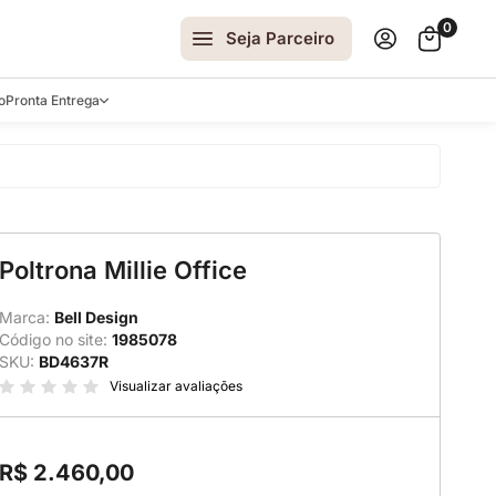
0
Seja Parceiro
o
Pronta Entrega
arrinhos
Poltrona Millie Office
spelhos
 e Laterais
Marca:
Bell Design
Código no site:
1985078
ro
SKU:
BD4637R
ar
Visualizar avaliações
R$ 2.460,00