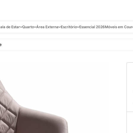
ala de Estar
Quarto
Área Externa
Escritório
Essencial 2026
Móveis em Cour
s
Bistrôs e Banquetas
Camas e Cabeceiras
Balanços
Cadeiras
Aparadores e C
e
alcões
Chaises
Colchões
Banquetas e Bistrôs
Escrivaninhas
Banquetas
Mesa de Centro
Cômodas
Cadeiras
Estantes
Cadeiras
e Bar, Chá e
Mesas Laterais e de Apoio
Mesas de Cabeceira
Carrinho Bar
Camas
Poltronas
Sofás Cama
Chaises
Decoração e E
antar
Racks e Sofá Table
Recamier e Bancos
Espreguiçadeiras
Mesas de Apoio
Puffs e Bancos
Mesas
Mesas de Cent
Sofás
Mesas de Centro
Mesas de Jant
Sofás Curvos e Orgânicos
Mesas Laterais
Móveis Soltos
Sofás Elétricos
Poltronas
Poltronas
Sofás Fixos e Ilha
Sofás
Sofás