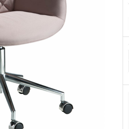
Sofás Retráteis
Tapetes
Bancos e Puffs