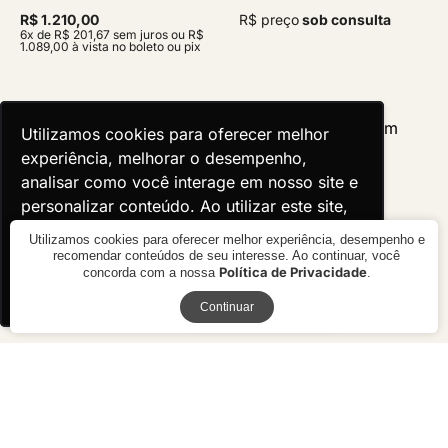
R$ 1.210,00
R$ preço
sob consulta
6x de R$ 201,67 sem juros ou R$
1.089,00 à vista no boleto ou pix
Utilizamos cookies para oferecer melhor
Utilizamos cookies para oferecer melhor
experiência, melhorar o desempenho,
experiência, melhorar o desempenho,
analisar como você interage em nosso site e
analisar como você interage em nosso site e
personalizar conteúdo. Ao utilizar este site,
personalizar conteúdo. Ao utilizar este site,
você concorda com o uso de cookies.
você concorda com o uso de cookies.
Utilizamos cookies para oferecer melhor experiência, desempenho e
recomendar conteúdos de seu interesse. Ao continuar, você
Política de Privacidade
concorda com a nossa
.
Ok, entendi!
Ok, entendi!
Receba novidades
Continuar
Cadeira Évora
Cadeira Azalea com Braço
R$ 3.120,00
R$ 2.530,00
10x de R$ 312,00 sem juros ou
10x de R$ 253,00 sem juros ou
R$ 2.808,00 à vista no boleto ou
R$ 2.277,00 à vista no boleto ou
pix
pix