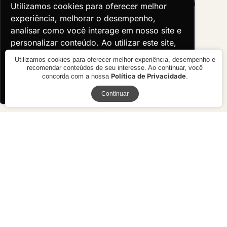
Utilizamos cookies para oferecer melhor
Utilizamos cookies para oferecer melhor
experiência, melhorar o desempenho,
experiência, melhorar o desempenho,
analisar como você interage em nosso site e
analisar como você interage em nosso site e
personalizar conteúdo. Ao utilizar este site,
personalizar conteúdo. Ao utilizar este site,
você concorda com o uso de cookies.
você concorda com o uso de cookies.
Utilizamos cookies para oferecer melhor experiência, desempenho e
recomendar conteúdos de seu interesse. Ao continuar, você
Política de Privacidade
concorda com a nossa
.
Ok, entendi!
Ok, entendi!
Receba novidades
Continuar
Sofá Penha
Sofá Donna
R$ 12.130,00
R$ preço
sob consulta
10x de R$ 1.213,00 sem juros ou
R$ 10.917,00 à vista no boleto ou
pix