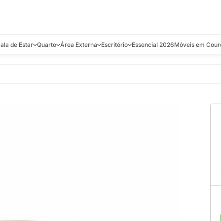
ala de Estar
Quarto
Área Externa
Escritório
Essencial 2026
Móveis em Cour
s
Bistrôs e Banquetas
Camas e Cabeceiras
Balanços
Cadeiras
Aparadores e C
alcões
Chaises
Colchões
Banquetas e Bistrôs
Escrivaninhas
Banquetas
Mesa de Centro
Cômodas
Cadeiras
Estantes
Cadeiras
e Bar, Chá e
Mesas Laterais e de Apoio
Mesas de Cabeceira
Carrinho Bar
Camas
Poltronas
Sofás Cama
Chaises
Decoração e E
antar
Racks e Sofá Table
Recamier e Bancos
Espreguiçadeiras
Mesas de Apoio
Puffs e Bancos
Mesas
Mesas de Cent
Sofás
Mesas de Centro
Mesas de Jant
Sofás Curvos e Orgânicos
Mesas Laterais
Móveis Soltos
Sofás Elétricos
Poltronas
Poltronas
Sofás Fixos e Ilha
Sofás
Sofás