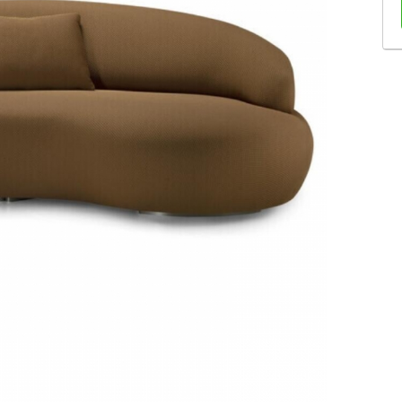
Sofás Retráteis
Tapetes
Bancos e Puffs