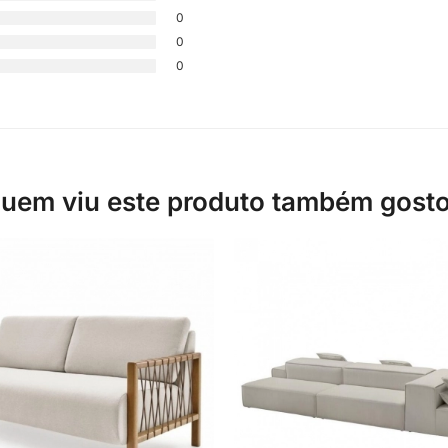
0
0
0
uem viu este produto também gost