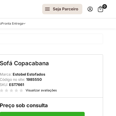
0
Seja Parceiro
o
Pronta Entrega
arrinhos
Sofá Copacabana
spelhos
 e Laterais
Marca:
Estobel Estofados
Código no site:
1985550
ro
SKU:
EST7661
ar
Visualizar avaliações
Preço sob consulta