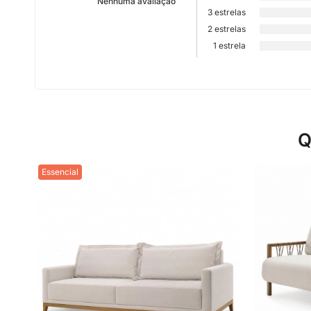
Nenhuma avaliação
3 estrelas
2 estrelas
1 estrela
Q
Essencial