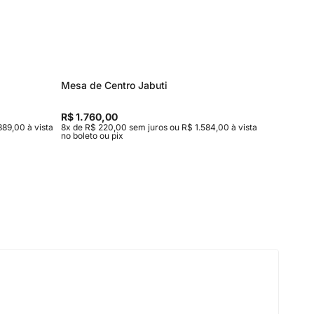
Mesa de Centro Jabuti
Aparado
R$ 1.760,00
R$ 4.82
889,00 à vista
8x de R$ 220,00 sem juros ou R$ 1.584,00 à vista
10x de R$
no boleto ou pix
no boleto