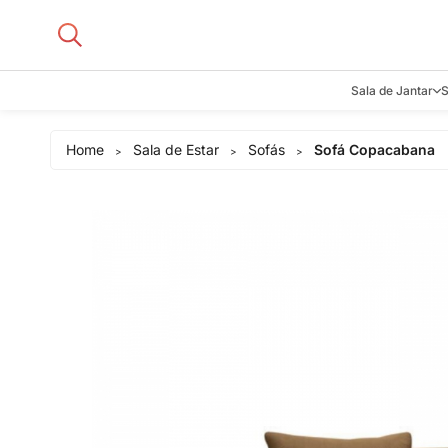
Sala de Jantar
S
Aparadore
Home
Sala de Estar
Sofás
Sofá Copacabana
>
>
>
Buffets e B
Cadeiras
Carrinhos d
Adegas
Mesas de J