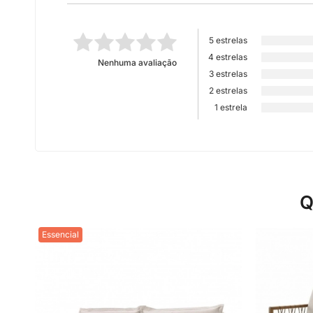
5 estrelas
4 estrelas
Nenhuma avaliação
3 estrelas
2 estrelas
1 estrela
Q
Essencial