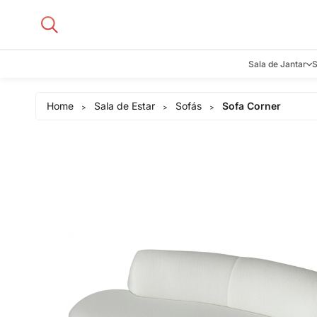
Sala de Jantar
S
Aparadore
Home
Sala de Estar
Sofás
Sofa Corner
>
>
>
Buffets e B
Cadeiras
Carrinhos d
Adegas
Mesas de J