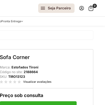
0
Seja Parceiro
o
Pronta Entrega
arrinhos
Sofa Corner
spelhos
 e Laterais
Marca:
Estofados Tironi
Código no site:
2188664
ro
SKU:
TIRO13123
ar
Visualizar avaliações
Preço sob consulta