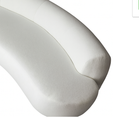
Sofás Retráteis
Tapetes
Bancos e Puffs