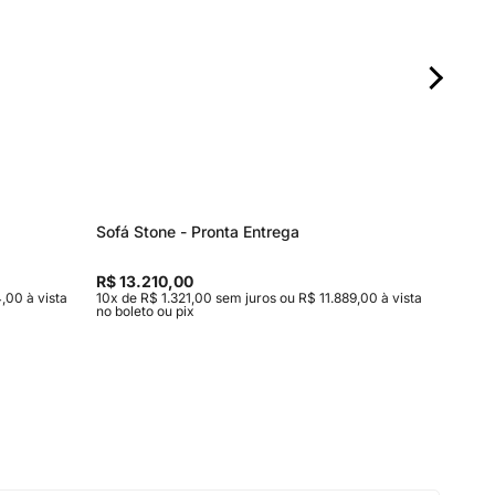
Sofá Stone - Pronta Entrega
Mesa La
R$ 13.210,00
R$ 1.29
,00 à vista
10x de R$ 1.321,00 sem juros ou R$ 11.889,00 à vista
6x de R$ 
no boleto ou pix
boleto ou