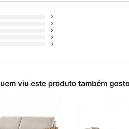
0
0
0
0
0
uem viu este produto também gost