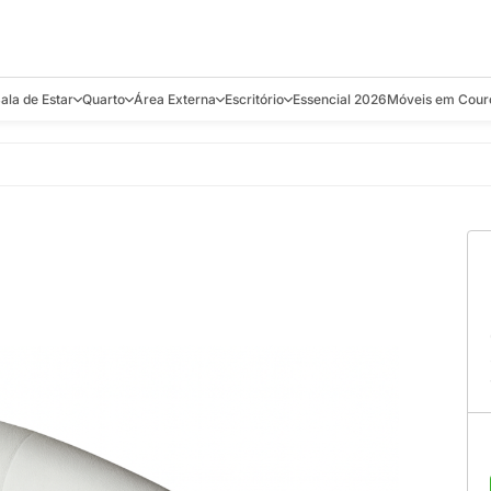
ala de Estar
Quarto
Área Externa
Escritório
Essencial 2026
Móveis em Cour
s
Bistrôs e Banquetas
Camas e Cabeceiras
Balanços
Cadeiras
Aparadores e C
alcões
Chaises
Colchões
Banquetas e Bistrôs
Escrivaninhas
Banquetas
Mesa de Centro
Cômodas
Cadeiras
Estantes
Cadeiras
e Bar, Chá e
Mesas Laterais e de Apoio
Mesas de Cabeceira
Carrinho Bar
Camas
Poltronas
Sofás Cama
Chaises
Decoração e E
antar
Racks e Sofá Table
Recamier e Bancos
Espreguiçadeiras
Mesas de Apoio
Puffs e Bancos
Mesas
Mesas de Cent
Sofás
Mesas de Centro
Mesas de Jant
Sofás Curvos e Orgânicos
Mesas Laterais
Móveis Soltos
Sofás Elétricos
Poltronas
Poltronas
Sofás Fixos e Ilha
Sofás
Sofás