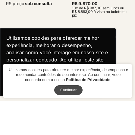
R$ preço
sob consulta
R$ 9.870,00
10x de R$ 987,00 sem juros ou
R$ 8.883,00 à vista no boleto ou
pix
Utilizamos cookies para oferecer melhor
Utilizamos cookies para oferecer melhor
experiência, melhorar o desempenho,
experiência, melhorar o desempenho,
analisar como você interage em nosso site e
analisar como você interage em nosso site e
personalizar conteúdo. Ao utilizar este site,
personalizar conteúdo. Ao utilizar este site,
você concorda com o uso de cookies.
você concorda com o uso de cookies.
Utilizamos cookies para oferecer melhor experiência, desempenho e
recomendar conteúdos de seu interesse. Ao continuar, você
Política de Privacidade
concorda com a nossa
.
Ok, entendi!
Ok, entendi!
Receba novidades
Continuar
Sofá Penha
Sofá Donna
R$ 12.130,00
R$ preço
sob consulta
10x de R$ 1.213,00 sem juros ou
R$ 10.917,00 à vista no boleto ou
pix