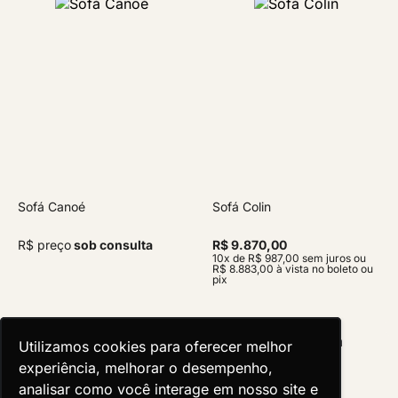
Sofá Canoé
Sofá Colin
R$ preço
sob consulta
R$ 9.870,00
10x de R$ 987,00 sem juros ou
R$ 8.883,00 à vista no boleto ou
pix
Utilizamos cookies para oferecer melhor
Utilizamos cookies para oferecer melhor
experiência, melhorar o desempenho,
experiência, melhorar o desempenho,
analisar como você interage em nosso site e
analisar como você interage em nosso site e