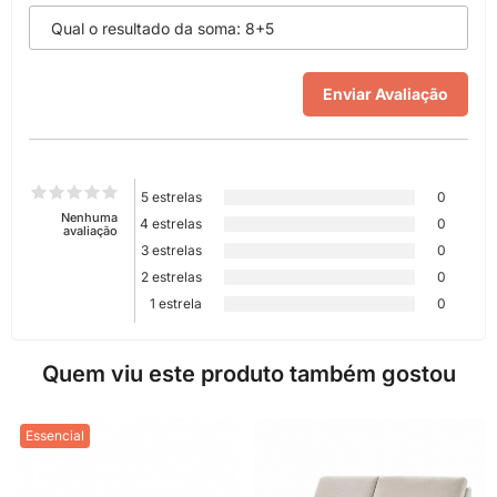
5 estrelas
0
Nenhuma
4 estrelas
0
avaliação
3 estrelas
0
2 estrelas
0
1 estrela
0
Quem viu este produto também gostou
Essencial