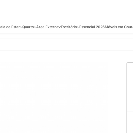
ala de Estar
Quarto
Área Externa
Escritório
Essencial 2026
Móveis em Cour
s
Bistrôs e Banquetas
Camas e Cabeceiras
Balanços
Cadeiras
Aparadores e C
alcões
Chaises
Colchões
Banquetas e Bistrôs
Escrivaninhas
Banquetas
Mesa de Centro
Cômodas
Cadeiras
Estantes
Cadeiras
e Bar, Chá e
Mesas Laterais e de Apoio
Mesas de Cabeceira
Carrinho Bar
Camas
Poltronas
Sofás Cama
Chaises
Decoração e E
antar
Racks e Sofá Table
Recamier e Bancos
Espreguiçadeiras
Mesas de Apoio
Puffs e Bancos
Mesas
Mesas de Cent
Sofás
Mesas de Centro
Mesas de Jant
Sofás Curvos e Orgânicos
Mesas Laterais
Móveis Soltos
Sofás Elétricos
Poltronas
Poltronas
Sofás Fixos e Ilha
Sofás
Sofás