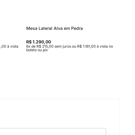
Mesa Lateral Alva em Pedra
Mesa de
Entrega
R$ 1.290,00
R$ 15.9
,00 à vista
6x de R$ 215,00 sem juros ou R$ 1.161,00 à vista no
10x de R$
boleto ou pix
vista no b