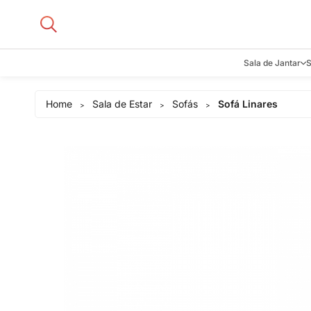
Sala de Jantar
S
Aparadore
Home
Sala de Estar
Sofás
Sofá Linares
>
>
>
Buffets e B
Cadeiras
Carrinhos d
Adegas
Mesas de J