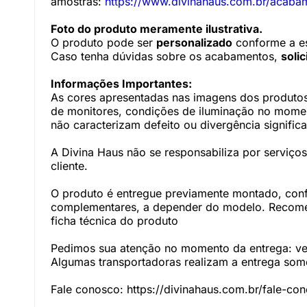
amostras:
https://www.divinahaus.com.br/acaba
Foto do produto meramente ilustrativa.
O produto pode ser
personalizado
conforme a es
Caso tenha dúvidas sobre os acabamentos,
soli
Informações Importantes:
As cores apresentadas nas imagens dos produtos
de monitores, condições de iluminação no momento
não caracterizam defeito ou divergência significa
A Divina Haus não se responsabiliza por serviç
cliente.
O produto é entregue previamente montado, con
complementares, a depender do modelo. Recomen
ficha técnica do produto
Pedimos sua atenção no momento da entrega: veri
Algumas transportadoras realizam a entrega somen
Fale conosco:
https://divinahaus.com.br/fale-co