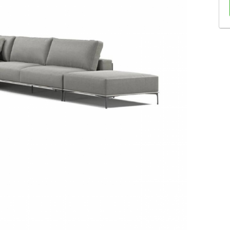
Sofás Retráteis
Tapetes
Bancos e Puffs