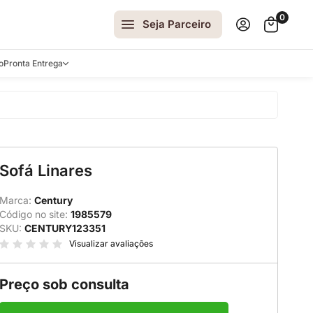
0
Seja Parceiro
o
Pronta Entrega
arrinhos
Sofá Linares
spelhos
 e Laterais
Marca:
Century
Código no site:
1985579
ro
SKU:
CENTURY123351
ar
Visualizar avaliações
Preço sob consulta