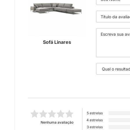
Sofá Linares
5 estrelas
4 estrelas
Nenhuma avaliação
3 estrelas