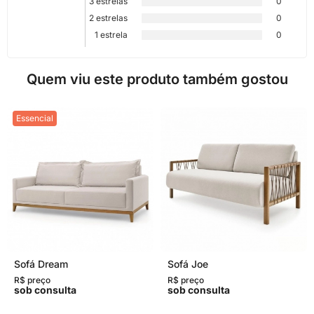
3 estrelas
0
2 estrelas
0
1 estrela
0
Quem viu este produto também gostou
Essencial
Sofá Dream
Sofá Joe
R$ preço
R$ preço
sob consulta
sob consulta