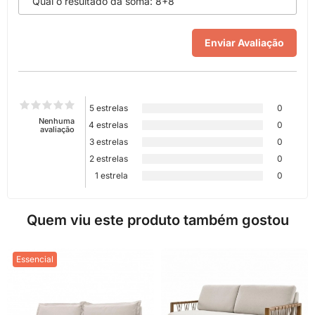
5 estrelas
0
Nenhuma
4 estrelas
0
avaliação
3 estrelas
0
2 estrelas
0
1 estrela
0
Quem viu este produto também gostou
Essencial