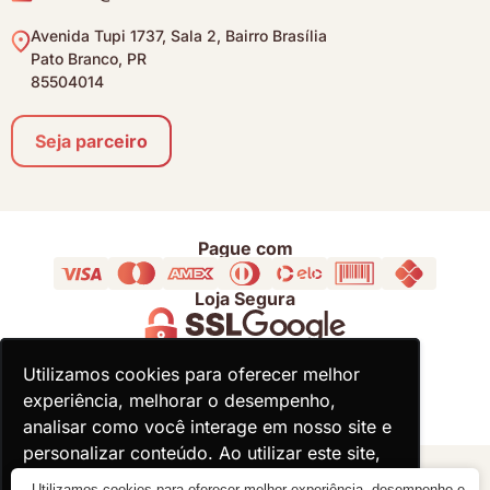
Avenida Tupi 1737, Sala 2, Bairro Brasília
Pato Branco, PR
85504014
Seja parceiro
Pague com
Loja Segura
Acompanhe
Utilizamos cookies para oferecer melhor
Utilizamos cookies para oferecer melhor
experiência, melhorar o desempenho,
experiência, melhorar o desempenho,
analisar como você interage em nosso site e
analisar como você interage em nosso site e
personalizar conteúdo. Ao utilizar este site,
personalizar conteúdo. Ao utilizar este site,
você concorda com o uso de cookies.
você concorda com o uso de cookies.
© 2000 - 2026 - Divina Haus - CNPJ: 18.930.821/0001-92
Utilizamos cookies para oferecer melhor experiência, desempenho e