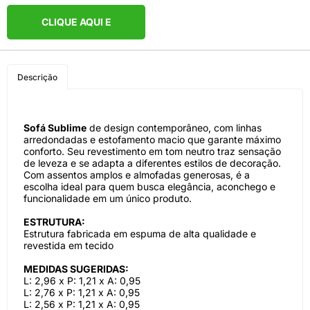
CLIQUE AQUI E
COMPRE PELO
Descrição
WHATSAPP
Sofá Sublime
de design contemporâneo, com linhas
arredondadas e estofamento macio que garante máximo
conforto. Seu revestimento em tom neutro traz sensação
de leveza e se adapta a diferentes estilos de decoração.
Com assentos amplos e almofadas generosas, é a
escolha ideal para quem busca elegância, aconchego e
funcionalidade em um único produto.
ESTRUTURA:
Estrutura fabricada em espuma de alta qualidade e
revestida em tecido
MEDIDAS SUGERIDAS:
L: 2,96 x P: 1,21 x A: 0,95
L: 2,76 x P: 1,21 x A: 0,95
L: 2,56 x P: 1,21 x A: 0,95