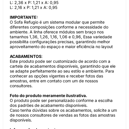
L: 2,36 x P: 1,21 x A: 0,95
L: 2,16 x P: 1,21 x A: 0,95
IMPORTANTE:
O
Sofa Refugio
é um sistema modular que permite
diferentes composições conforme a necessidade do
ambiente. A linha oferece módulos sem braço nos
tamanhos 1,36, 1,26, 1,16, 1,06 e 0,96, Essa variedade
possibilita configurações precisas, garantindo melhor
aproveitamento do espaço e maior eficiência no layout
ACABAMENTOS
:
Este produto pode ser customizado de acordo com a
cartela de acabamentos disponíveis, garantindo que ele
se adapte perfeitamente ao seu estilo e ambiente. Para
conhecer as opções vigentes e receber fotos das
amostras, entre em contato com um de nossos
consultores.
Foto do produto meramente ilustrativa.
O produto pode ser personalizado conforme a escolha
dos padrões de acabamento disponíveis.
Caso tenha dúvidas sobre os acabamentos, solicite a um
de nossos consultores de vendas as fotos das amostras
disponíveis.