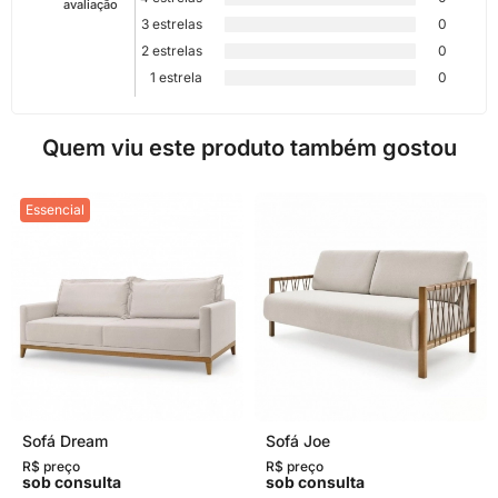
avaliação
3 estrelas
0
2 estrelas
0
1 estrela
0
Quem viu este produto também gostou
Essencial
Sofá Dream
Sofá Joe
R$ preço
R$ preço
sob consulta
sob consulta